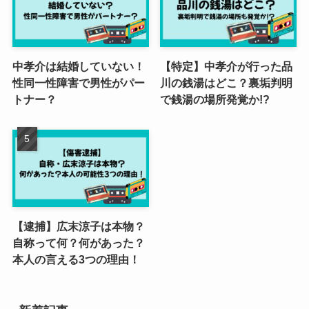
中孝介は結婚していない！
【特定】中孝介が行った品
性同一性障害で男性がパー
川の銭湯はどこ？裏垢判明
トナー？
で銭湯の場所発覚か!?
【逮捕】広末涼子は本物？
自称って何？何があった？
本人の言える3つの理由！