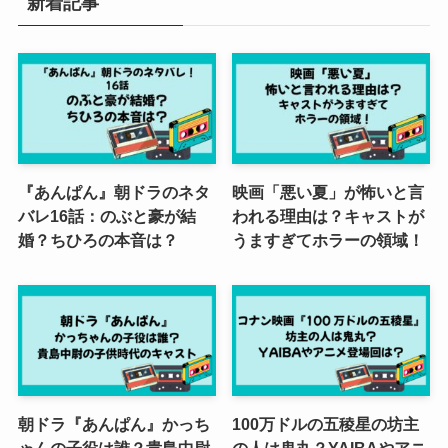
新着記事
『あんぱん』朝ドラのネタ
映画「悪い夏」が怖いと言
バレ16話：のぶと豪が結
われる理由は？キャストが
婚？ちひろの本音は？
うますぎてホラーの領域！
朝ドラ『あんぱん』かっち
100万ドルの五稜星の坊主