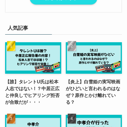
人気記事
【誰】タレントU氏は松本
【炎上】白雪姫の実写映画
人志ではない！？中居正広
がひどいと言われるのはな
と仲良しでヒアリング拒否
ぜ？原作とかけ離れてい
が合致だが・・・
る？