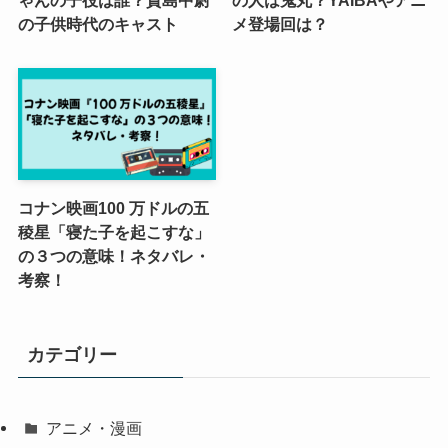
ゃんの子役は誰？貴島中尉
の人は鬼丸？YAIBAやアニ
の子供時代のキャスト
メ登場回は？
コナン映画100 万ドルの五
稜星「寝た子を起こすな」
の３つの意味！ネタバレ・
考察！
カテゴリー
アニメ・漫画