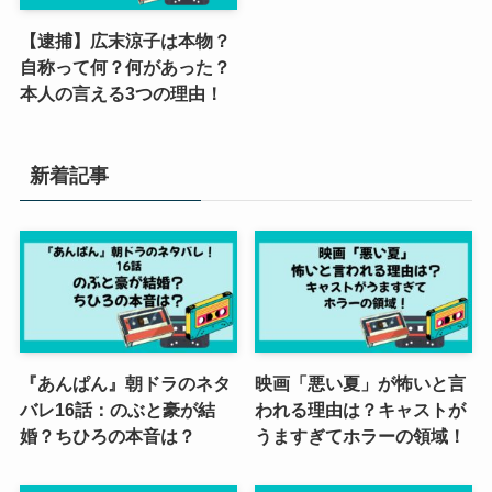
【逮捕】広末涼子は本物？
自称って何？何があった？
本人の言える3つの理由！
新着記事
『あんぱん』朝ドラのネタ
映画「悪い夏」が怖いと言
バレ16話：のぶと豪が結
われる理由は？キャストが
婚？ちひろの本音は？
うますぎてホラーの領域！