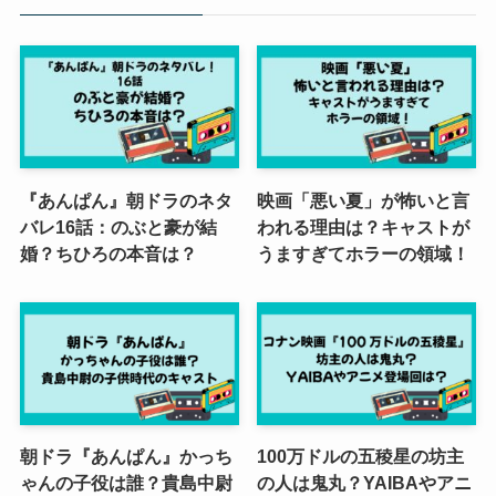
『あんぱん』朝ドラのネタ
映画「悪い夏」が怖いと言
バレ16話：のぶと豪が結
われる理由は？キャストが
婚？ちひろの本音は？
うますぎてホラーの領域！
朝ドラ『あんぱん』かっち
100万ドルの五稜星の坊主
ゃんの子役は誰？貴島中尉
の人は鬼丸？YAIBAやアニ