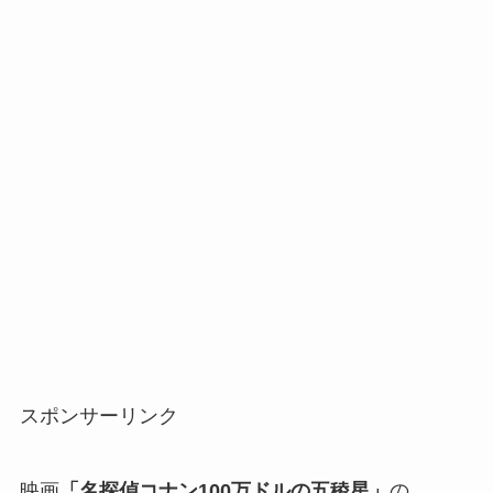
スポンサーリンク
映画
「名探偵コナン100万ドルの五稜星」
の