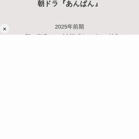
朝ドラ『あんぱん』
2025年前期
×
NHK朝の連続テレビ小説『あんぱん』特集で
す。
あらすじや考察、出演者について
詳しく紹介しています。
こちらからご覧ください