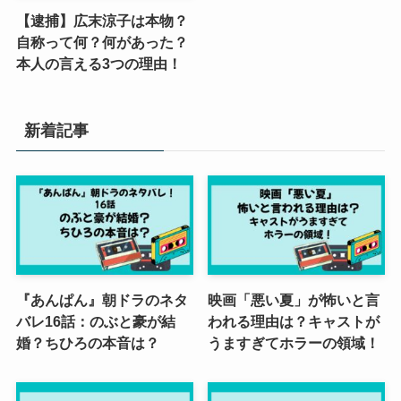
【逮捕】広末涼子は本物？
自称って何？何があった？
本人の言える3つの理由！
新着記事
『あんぱん』朝ドラのネタ
映画「悪い夏」が怖いと言
バレ16話：のぶと豪が結
われる理由は？キャストが
婚？ちひろの本音は？
うますぎてホラーの領域！