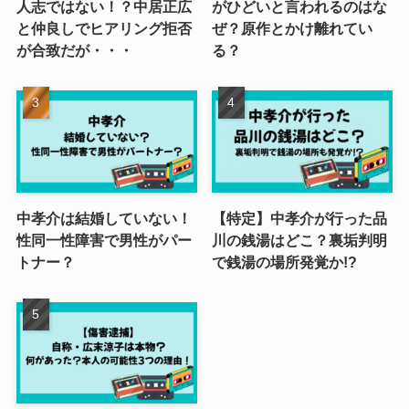
人志ではない！？中居正広
がひどいと言われるのはな
と仲良しでヒアリング拒否
ぜ？原作とかけ離れてい
が合致だが・・・
る？
中孝介は結婚していない！
【特定】中孝介が行った品
性同一性障害で男性がパー
川の銭湯はどこ？裏垢判明
トナー？
で銭湯の場所発覚か!?