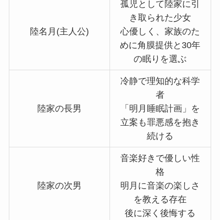
孤児として陸家に引
き取られた少女
陸名月(主人公)
心優しく、家族のた
めに角膜提供と30年
の眠りを選ぶ
冷静で理知的な科学
者
陸家の長男
「明月睡眠計画」を
立案も罪悪感を抱き
続ける
音楽好きで優しい性
格
陸家の次男
明月に音楽の楽しさ
を教える存在
後に深く後悔する