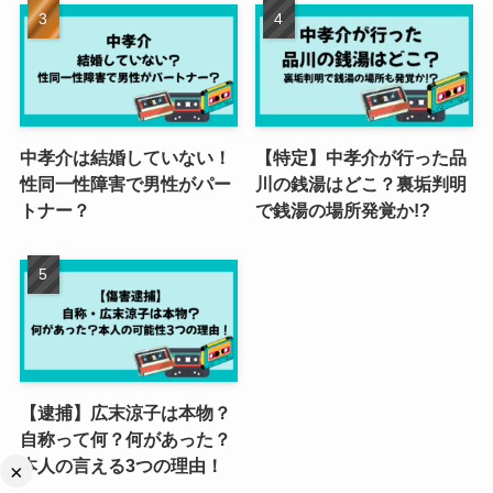
中孝介は結婚していない！
【特定】中孝介が行った品
性同一性障害で男性がパー
川の銭湯はどこ？裏垢判明
トナー？
で銭湯の場所発覚か!?
【逮捕】広末涼子は本物？
自称って何？何があった？
本人の言える3つの理由！
×