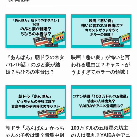
『あんぱん』朝ドラのネタ
映画「悪い夏」が怖いと言
バレ16話：のぶと豪が結
われる理由は？キャストが
婚？ちひろの本音は？
うますぎてホラーの領域！
朝ドラ『あんぱん』かっち
100万ドルの五稜星の坊主
ゃんの子役は誰？貴島中尉
の人は鬼丸？YAIBAやアニ