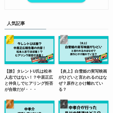
人気記事
【誰】タレントU氏は松本
【炎上】白雪姫の実写映画
人志ではない！？中居正広
がひどいと言われるのはな
と仲良しでヒアリング拒否
ぜ？原作とかけ離れてい
が合致だが・・・
る？