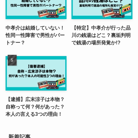
中孝介は結婚していない！
【特定】中孝介が行った品
性同一性障害で男性がパー
川の銭湯はどこ？裏垢判明
トナー？
で銭湯の場所発覚か!?
【逮捕】広末涼子は本物？
自称って何？何があった？
本人の言える3つの理由！
新着記事