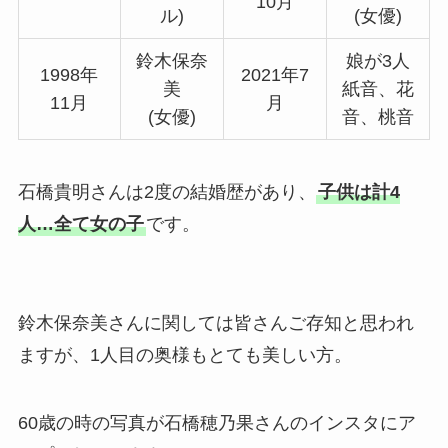
10月
ル)
(女優)
鈴木保奈
娘が3人
1998年
2021年7
美
紙音、花
11月
月
(女優)
音、桃音
石橋貴明さんは2度の結婚歴があり、
子供は計4
人…全て女の子
です。
鈴木保奈美さんに関しては皆さんご存知と思われ
ますが、1人目の奥様もとても美しい方。
60歳の時の写真が石橋穂乃果さんのインスタにア