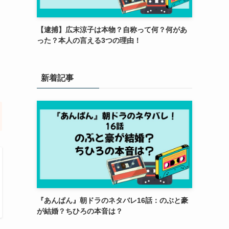
【逮捕】広末涼子は本物？自称って何？何があ
った？本人の言える3つの理由！
新着記事
『あんぱん』朝ドラのネタバレ16話：のぶと豪
が結婚？ちひろの本音は？