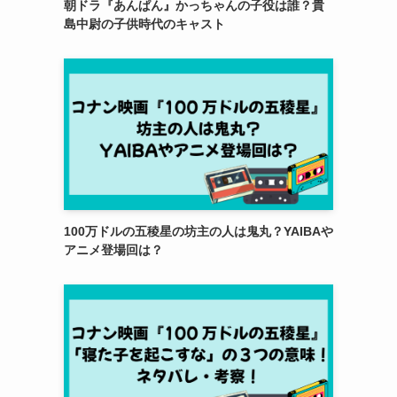
朝ドラ『あんぱん』かっちゃんの子役は誰？貴
島中尉の子供時代のキャスト
100万ドルの五稜星の坊主の人は鬼丸？YAIBAや
アニメ登場回は？