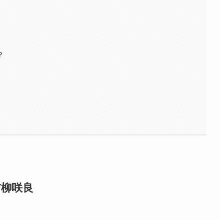
？
吉柳咲良