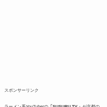
スポンサーリンク
ラーメン系YouTuberの
「SUSURU TV.」
が京都の