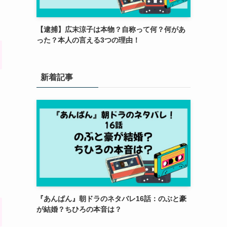
【逮捕】広末涼子は本物？自称って何？何があ
った？本人の言える3つの理由！
新着記事
『あんぱん』朝ドラのネタバレ16話：のぶと豪
が結婚？ちひろの本音は？