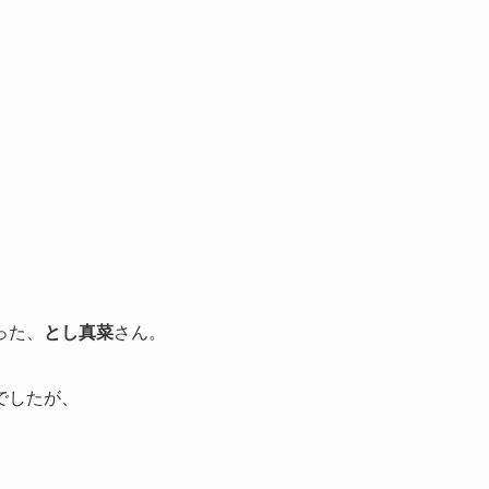
った、
とし真菜
さん。
でしたが、