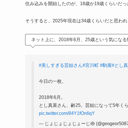
住み込みを開始したのが、18歳か19歳くらいだ
そうすると、2025年現在は34歳くらいだと思わ
ネット上に、2018年6月、25歳という気にな
#美しすぎる芸姑さん
#宮川町
#駒屋
#とし
今日の一枚。
2018年6月。
とし真菜さん、齢25。芸姑になって5年く
pic.twitter.com/84Y1fOn6qY
— じょじょじょじょーじ🍥 (@geogeor5087