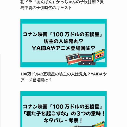
朝ドラ『あんぱん』かっちゃんの子役は誰？貴
島中尉の子供時代のキャスト
100万ドルの五稜星の坊主の人は鬼丸？YAIBAや
アニメ登場回は？