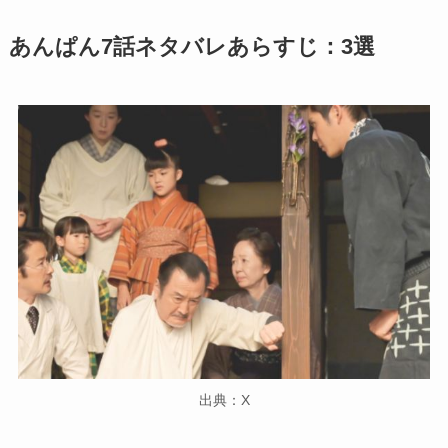
あんぱん7話ネタバレあらすじ：3選
出典：X