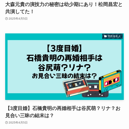
大森元貴の演技力の秘密は幼少期にあり！松岡昌宏と
共演してた！
2025年4月5日
男性有名人
【3度目婚】石橋貴明の再婚相手は谷尻萌？リナ？お
見合い三昧の結末は？
2025年4月5日