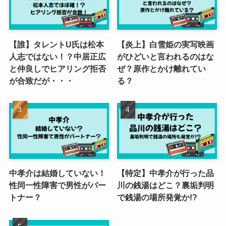
【誰】タレントU氏は松本
【炎上】白雪姫の実写映画
人志ではない！？中居正広
がひどいと言われるのはな
と仲良しでヒアリング拒否
ぜ？原作とかけ離れてい
が合致だが・・・
る？
中孝介は結婚していない！
【特定】中孝介が行った品
性同一性障害で男性がパー
川の銭湯はどこ？裏垢判明
トナー？
で銭湯の場所発覚か!?