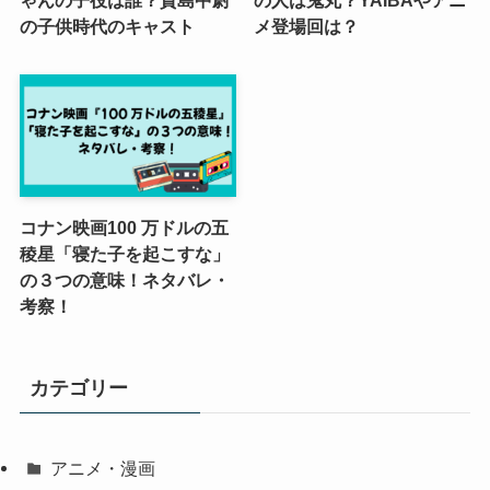
ゃんの子役は誰？貴島中尉
の人は鬼丸？YAIBAやアニ
の子供時代のキャスト
メ登場回は？
コナン映画100 万ドルの五
稜星「寝た子を起こすな」
の３つの意味！ネタバレ・
考察！
カテゴリー
アニメ・漫画