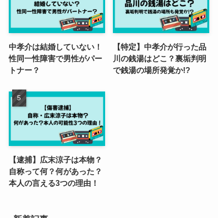
中孝介は結婚していない！
【特定】中孝介が行った品
性同一性障害で男性がパー
川の銭湯はどこ？裏垢判明
トナー？
で銭湯の場所発覚か!?
【逮捕】広末涼子は本物？
自称って何？何があった？
本人の言える3つの理由！