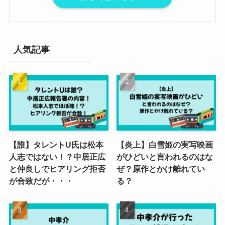
人気記事
【誰】タレントU氏は松本
【炎上】白雪姫の実写映画
人志ではない！？中居正広
がひどいと言われるのはな
と仲良しでヒアリング拒否
ぜ？原作とかけ離れてい
が合致だが・・・
る？