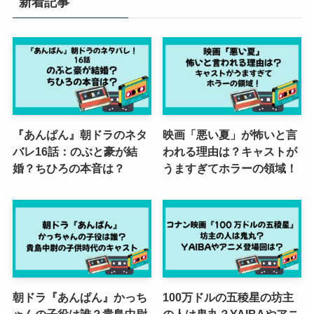
新着記事
『あんぱん』朝ドラのネタ
映画「悪い夏」が怖いと言
バレ16話：のぶと豪が結
われる理由は？キャストが
婚？ちひろの本音は？
うますぎてホラーの領域！
朝ドラ『あんぱん』かっち
100万ドルの五稜星の坊主